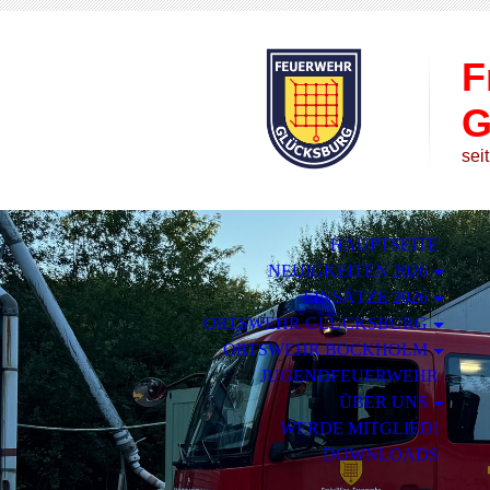
F
G
sei
HAUPTSEITE
NEUIGKEITEN 2026
EINSÄTZE 2026
ORTSWEHR GLÜCKSBURG
ORTSWEHR BOCKHOLM
JUGENDFEUERWEHR
ÜBER UNS
WERDE MITGLIED!
DOWNLOADS