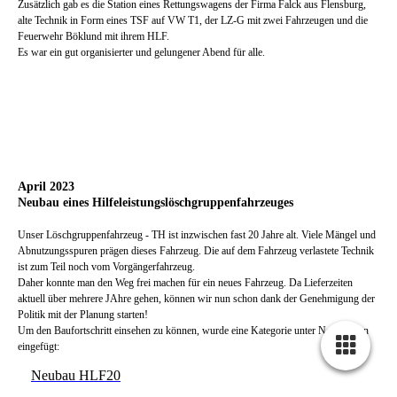
Zusätzlich gab es die Station eines Rettungswagens der Firma Falck aus Flensburg,
alte Technik in Form eines TSF auf VW T1, der LZ-G mit zwei Fahrzeugen und die
Feuerwehr Böklund mit ihrem HLF.
Es war ein gut organisierter und gelungener Abend für alle.
April 2023
Neubau eines Hilfeleistungslöschgruppenfahrzeuges
Unser Löschgruppenfahrzeug - TH ist inzwischen fast 20 Jahre alt. Viele Mängel und
Abnutzungsspuren prägen dieses Fahrzeug. Die auf dem Fahrzeug verlastete Technik
ist zum Teil noch vom Vorgängerfahrzeug.
Daher konnte man den Weg frei machen für ein neues Fahrzeug. Da Lieferzeiten
aktuell über mehrere JAhre gehen, können wir nun schon dank der Genehmigung der
Politik mit der Planung starten!
Um den Baufortschritt einsehen zu können, wurde eine Kategorie unter Neuigkeiten
eingefügt:
Neubau HLF20